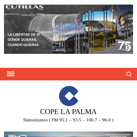
Saltar
al
contenido
Busca
COPE LA PALMA
Sintonízanos ( FM 95.1 – 93.5 – 106.7 – 96.0 )