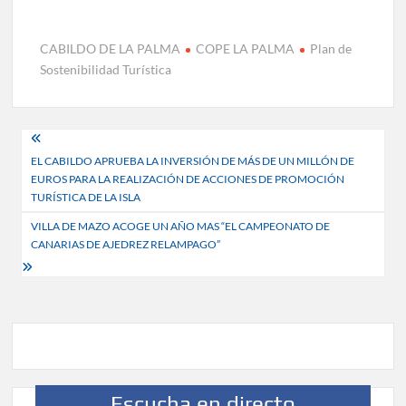
CABILDO DE LA PALMA
COPE LA PALMA
Plan de
Sostenibilidad Turística
Navegación
EL CABILDO APRUEBA LA INVERSIÓN DE MÁS DE UN MILLÓN DE
de
EUROS PARA LA REALIZACIÓN DE ACCIONES DE PROMOCIÓN
entradas
TURÍSTICA DE LA ISLA
VILLA DE MAZO ACOGE UN AÑO MAS “EL CAMPEONATO DE
CANARIAS DE AJEDREZ RELAMPAGO”
Escucha en directo