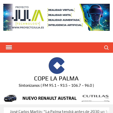
Saltar
al
contenido
Buscar
COPE LA PALMA
Sintonízanos ( FM 95.1 – 93.5 – 106.7 – 96.0 )
José Carlos Martín: “La Palma tendrá antes de 2030 un torneo