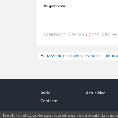
Me gusta esto:
CABILDO DE LA PALMA
COPE LA PALMA
Navegación
TAZACORTE CELEBRA ESTE VIERNES EL DÍA DE 
de
entradas
Inicio
Actualidad
Contacto
Este sitio web utiliza cookies para que usted tenga la mejor experiencia de us