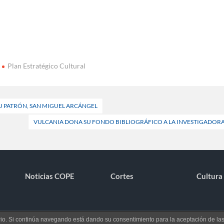
Plan Estratégico Cultural
SU PATRÓN, SAN MIGUEL ARCÁNGEL
VULCANIA DONA SU FONDO BIBLIOGRÁFICO A LA INVESTIGADOR
Noticias COPE
Cortes
Cultura 
uario. Si continúa navegando está dando su consentimiento para la aceptación de l