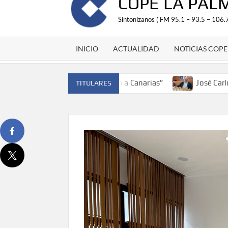
COPE LA PAL
Sintonízanos ( FM 95.1 – 93.5 – 106.7
INICIO
ACTUALIDAD
NOTICIAS COPE
paña y traer el cinturón a Canarias”
José Carlos Martín: 
TITULARES