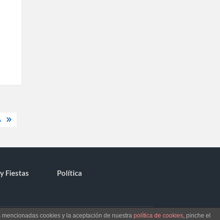
A
y Fiestas
Política
as mencionadas cookies y la aceptación de nuestra
política de cookies
, pinche el