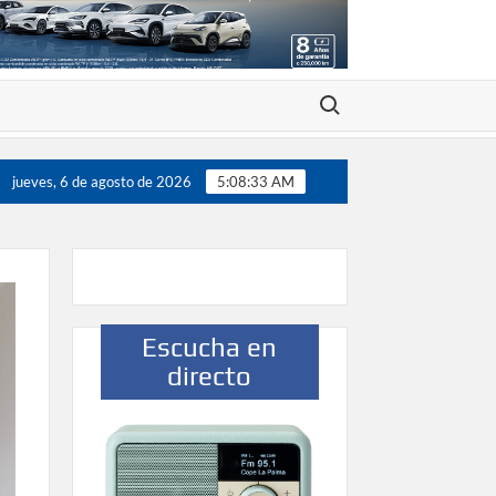
Buscar:
adores”
Víctor González destaca el papel del deporte c
jueves, 6 de agosto de 2026
5:08:34 AM
Escucha en
directo