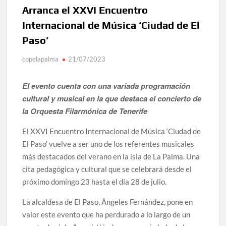
España y traer el cinturón a Canarias”
Arranca el XXVI Encuentro
Internacional de Música ‘Ciudad de El
José Carlos Martín: “La Palma tendrá antes de 2030 un
Paso’
torneo de ajedrez con 200 jugadores”
copelapalma
21/07/2023
Víctor González destaca el papel del deporte como
dinamizador de Los Llanos de Aridane
El evento cuenta con una variada programación
David Ruiz rechaza las críticas de Nueva Canarias y
cultural y musical en la que destaca el concierto de
defiende que Tazacorte “avanza y cumple objetivos”
la Orquesta Filarmónica de Tenerife
La Palma impulsa la inserción laboral de mujeres víctimas
El XXVI Encuentro Internacional de Música ‘Ciudad de
de violencia de género con el apoyo empresarial
El Paso’ vuelve a ser uno de los referentes musicales
más destacados del verano en la isla de La Palma. Una
El Día de la Cometa reúne a cientos de familias en Santa
cita pedagógica y cultural que se celebrará desde el
Cruz de La Palma y refuerza el comercio local en su sexta
edición
próximo domingo 23 hasta el día 28 de julio.
La alcaldesa de El Paso, Ángeles Fernández, pone en
Borja Perdomo acusa al Gobierno del Cabildo de falta de
planificación y exige respuestas sobre las pérdidas de
valor este evento que ha perdurado a lo largo de un
agua