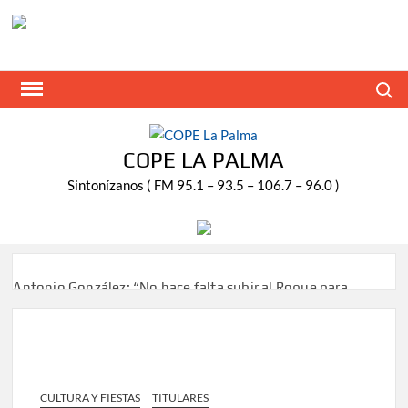
Saltar
al
contenido
Buscar
COPE LA PALMA
Sintonízanos ( FM 95.1 – 93.5 – 106.7 – 96.0 )
Antonio González: “No hace falta subir al Roque para
disfrutar del eclipse y las perseidas”
‘El Espejo’ cierra temporada tras más de 20 años dando
voz a la actualidad de la Diócesis
CULTURA Y FIESTAS
TITULARES
Tato Primera: “Quiero luchar por el título de campeón de