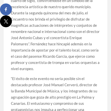
cuarto de siglo, “convirtiéndose en un símbolo de la
excelencia artística de nuestro querido municipio.
Jacob Qadri reclama prioridad para los pacientes de las
Durante la segunda quincena del mes de julio, el
islas no capitalinas derivados a hospitales de Tenerife
Encuentro nos brinda el privilegio de disfrutar de
magníficas actuaciones de intérpretes y conjuntos de
renombre nacional e internacional como son el director
José Antonio Cubas y el concertista Enrique
Palomares”. Fernández hace hincapié además en la
importancia de apostar por el talento local, como sería
el caso del pasense Ricardo García, que ejerce como
profesor y concertista de trompa en varias orquestas a
nivel europeo.
“El éxito de este evento no sería posible sin el
destacado profesor José Manuel Cerveró, director de
la Banda Municipal de Música, y los integrantes de su
agrupación que goza de alto prestigio en La Palma y
Canarias. El entusiasmo y compromiso de sus
protagonistas nos impulsa a perfeccionar una