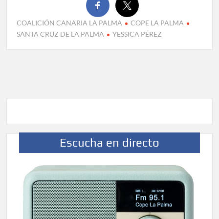
COALICIÓN CANARIA LA PALMA
COPE LA PALMA
SANTA CRUZ DE LA PALMA
YESSICA PÉREZ
Escucha en directo