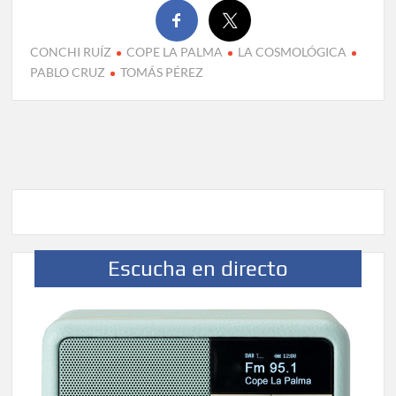
CONCHI RUÍZ
COPE LA PALMA
LA COSMOLÓGICA
PABLO CRUZ
TOMÁS PÉREZ
Escucha en directo