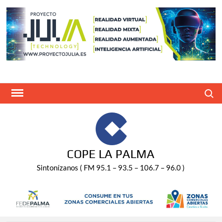
Saltar
al
contenido
Buscar
COPE LA PALMA
Sintonízanos ( FM 95.1 – 93.5 – 106.7 – 96.0 )