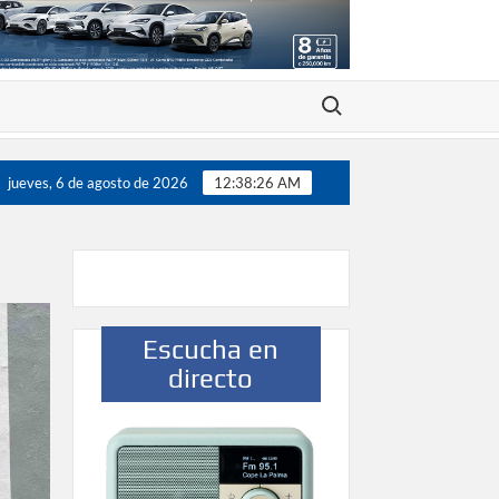
Buscar:
n 200 jugadores”
Víctor González destaca el papel del d
jueves, 6 de agosto de 2026
12:38:27 AM
Escucha en
directo