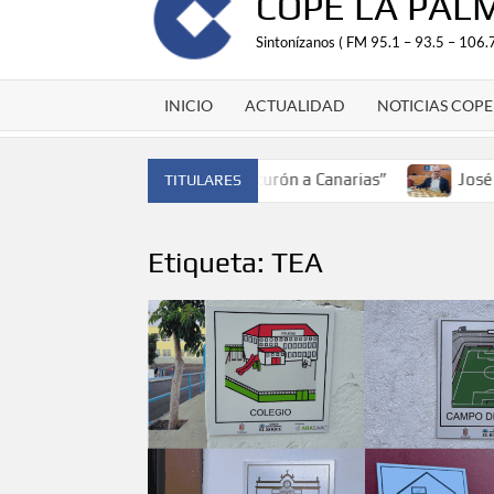
COPE LA PAL
Sintonízanos ( FM 95.1 – 93.5 – 106.7
INICIO
ACTUALIDAD
NOTICIAS COPE
eón de España y traer el cinturón a Canarias”
José Carlos
TITULARES
Etiqueta:
TEA