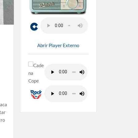
Abrir Player Externo
taca
tar
tro