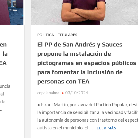
POLÍTICA
TITULARES
 en
El PP de San Andrés y Sauces
 la
propone la instalación de
TEA
pictogramas en espacios públicos
para fomentar la inclusión de
personas con TEA
nuncia
copelapalma
03/10/2024
al
 de
● Israel Martín, portavoz del Partido Popular, des
 …
la importancia de sensibilizar a la vecindad y facili
la autonomía de personas con trastorno del espec
autista en el municipio. El …
LEER MÁS