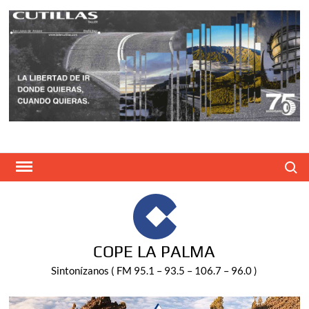
Saltar
al
contenido
Buscar
COPE LA PALMA
Sintonízanos ( FM 95.1 – 93.5 – 106.7 – 96.0 )