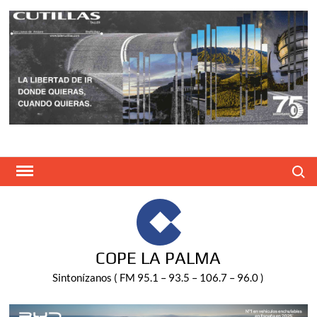
Saltar
al
contenido
Buscar
COPE LA PALMA
Sintonízanos ( FM 95.1 – 93.5 – 106.7 – 96.0 )