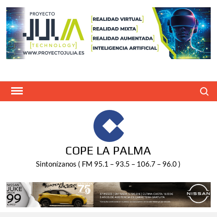
Saltar
al
contenido
Buscar
COPE LA PALMA
Sintonízanos ( FM 95.1 – 93.5 – 106.7 – 96.0 )