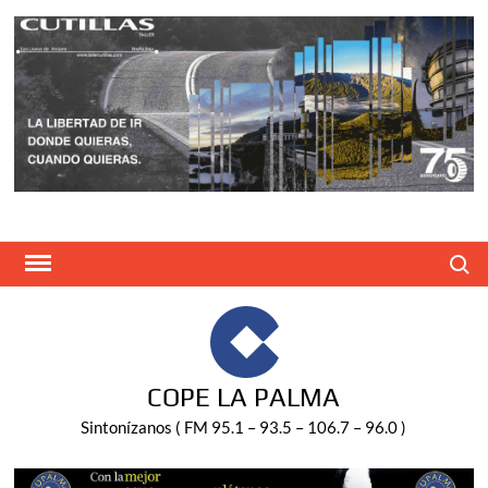
Saltar
al
contenido
Buscar
COPE LA PALMA
Sintonízanos ( FM 95.1 – 93.5 – 106.7 – 96.0 )