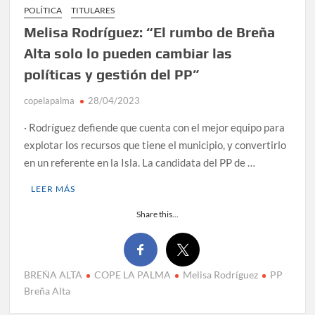
POLÍTICA
TITULARES
Melisa Rodríguez: “El rumbo de Breña
Alta solo lo pueden cambiar las
políticas y gestión del PP”
copelapalma
28/04/2023
· Rodríguez defiende que cuenta con el mejor equipo para
explotar los recursos que tiene el municipio, y convertirlo
en un referente en la Isla. La candidata del PP de …
LEER MÁS
Share this...
BREÑA ALTA
COPE LA PALMA
Melisa Rodríguez
PP
Breña Alta