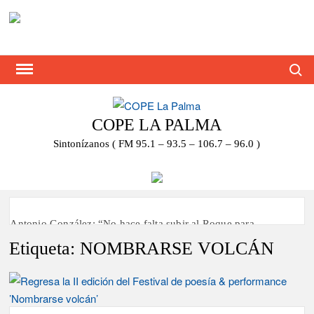
Saltar
al
contenido
Busca
COPE LA PALMA
Sintonízanos ( FM 95.1 – 93.5 – 106.7 – 96.0 )
Antonio González: “No hace falta subir al Roque para
disfrutar del eclipse y las perseidas”
Etiqueta:
NOMBRARSE VOLCÁN
‘El Espejo’ cierra temporada tras más de 20 años dando voz a
la actualidad de la Diócesis
Tato Primera: “Quiero luchar por el título de campeón de