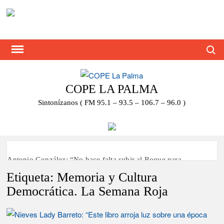
Saltar
al
contenido
Busca
COPE LA PALMA
Sintonízanos ( FM 95.1 – 93.5 – 106.7 – 96.0 )
Antonio González: “No hace falta subir al Roque para
disfrutar del eclipse y las perseidas”
Etiqueta:
Memoria y Cultura
Democrática. La Semana Roja
‘El Espejo’ cierra temporada tras más de 20 años dando voz a
la actualidad de la Diócesis
Tato Primera: “Quiero luchar por el título de campeón de