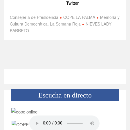
Twitter
no capitalinas derivados a hospitales de Tenerife
Consejería de Presidencia
COPE LA PALMA
Memoria y
Cultura Democrática. La Semana Roja
NIEVES LADY
BARRETO
Escucha en directo