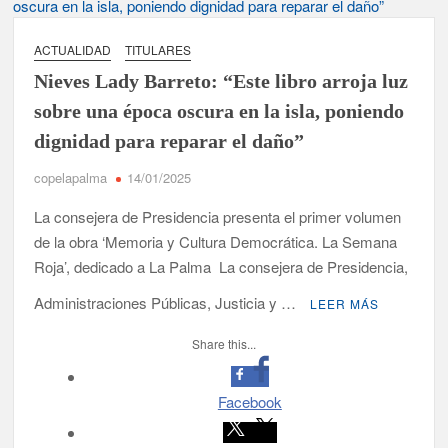
España y traer el cinturón a Canarias”
ACTUALIDAD
TITULARES
José Carlos Martín: “La Palma tendrá antes de 2030 un torneo
Nieves Lady Barreto: “Este libro arroja luz
de ajedrez con 200 jugadores”
sobre una época oscura en la isla, poniendo
Víctor González destaca el papel del deporte como
dignidad para reparar el daño”
dinamizador de Los Llanos de Aridane
copelapalma
14/01/2025
David Ruiz rechaza las críticas de Nueva Canarias y defiende
que Tazacorte “avanza y cumple objetivos”
La consejera de Presidencia presenta el primer volumen
de la obra ‘Memoria y Cultura Democrática. La Semana
La Palma impulsa la inserción laboral de mujeres víctimas de
Roja’, dedicado a La Palma La consejera de Presidencia,
violencia de género con el apoyo empresarial
Administraciones Públicas, Justicia y …
LEER MÁS
El Día de la Cometa reúne a cientos de familias en Santa Cruz
de La Palma y refuerza el comercio local en su sexta edición
Share this...
Borja Perdomo acusa al Gobierno del Cabildo de falta de
planificación y exige respuestas sobre las pérdidas de agua
Facebook
Jacob Qadri reclama prioridad para los pacientes de las islas