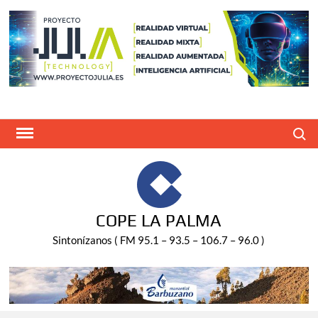
Saltar
al
contenido
Buscar
COPE LA PALMA
Sintonízanos ( FM 95.1 – 93.5 – 106.7 – 96.0 )