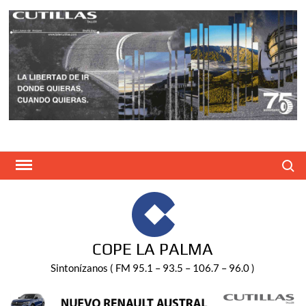
Saltar
al
contenido
Buscar
COPE LA PALMA
Sintonízanos ( FM 95.1 – 93.5 – 106.7 – 96.0 )