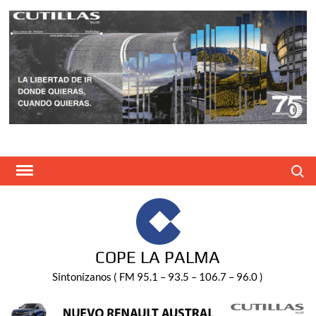
Saltar
al
contenido
Buscar
COPE LA PALMA
Sintonízanos ( FM 95.1 – 93.5 – 106.7 – 96.0 )