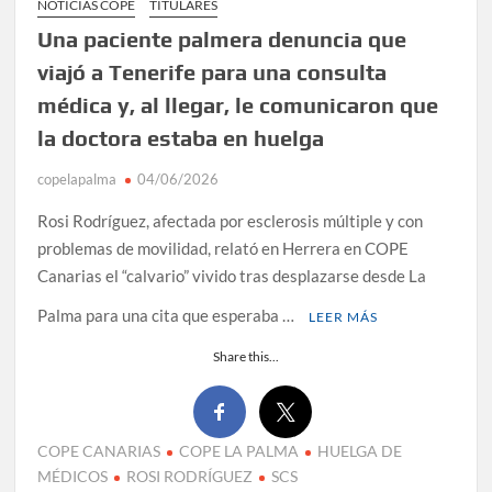
NOTICIAS COPE
TITULARES
Una paciente palmera denuncia que
viajó a Tenerife para una consulta
médica y, al llegar, le comunicaron que
la doctora estaba en huelga
copelapalma
04/06/2026
Rosi Rodríguez, afectada por esclerosis múltiple y con
problemas de movilidad, relató en Herrera en COPE
Canarias el “calvario” vivido tras desplazarse desde La
Palma para una cita que esperaba …
LEER MÁS
Share this...
COPE CANARIAS
COPE LA PALMA
HUELGA DE
MÉDICOS
ROSI RODRÍGUEZ
SCS