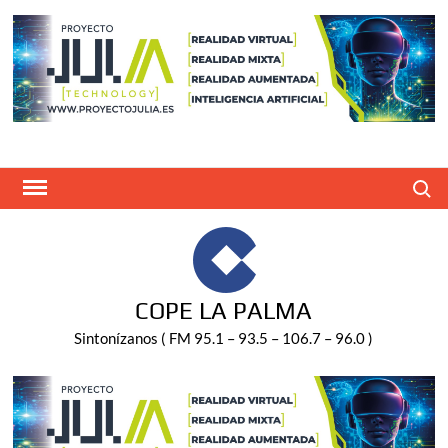
Saltar
al
contenido
Buscar
COPE LA PALMA
Sintonízanos ( FM 95.1 – 93.5 – 106.7 – 96.0 )