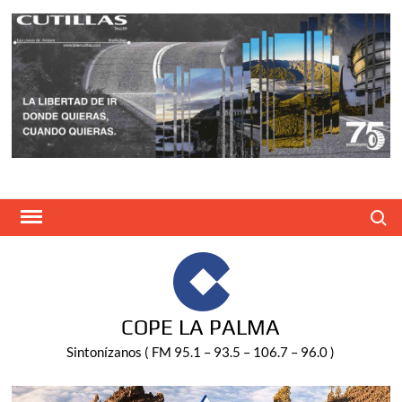
Saltar
al
contenido
Buscar
COPE LA PALMA
Sintonízanos ( FM 95.1 – 93.5 – 106.7 – 96.0 )