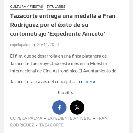
CULTURA Y FIESTAS
TITULARES
Tazacorte entrega una medalla a Fran
Rodríguez por el éxito de su
cortometraje ‘Expediente Aniceto’
copelapalma
20/11/2024
El film, que se desarrolla en una finca platanera de
Tazacorte, fue proyectado este mes en la Muestra
Internacional de Cine Astronómico El Ayuntamiento de
Tazacorte, a través del concejal …
LEER MÁS
Share this...
COPE LA PALMA
EXPEDIENTE ANICETO
FRAN
RODRÍGUEZ
TAZACORTE