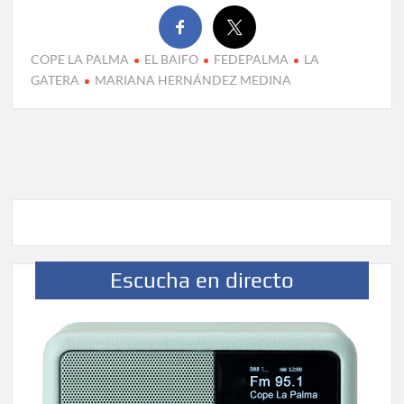
COPE LA PALMA
EL BAIFO
FEDEPALMA
LA
GATERA
MARIANA HERNÁNDEZ MEDINA
Escucha en directo