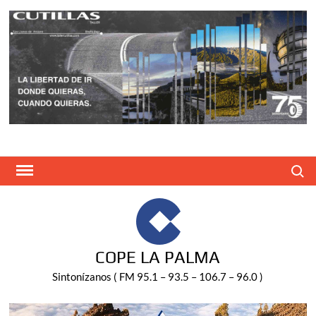
Saltar
al
contenido
Buscar
COPE LA PALMA
Sintonízanos ( FM 95.1 – 93.5 – 106.7 – 96.0 )