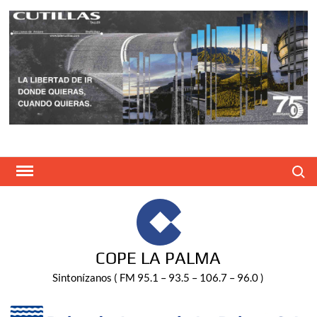
Saltar
al
contenido
Buscar
COPE LA PALMA
Sintonízanos ( FM 95.1 – 93.5 – 106.7 – 96.0 )