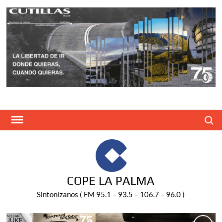
Saltar
al
contenido
Buscar
COPE LA PALMA
Sintonízanos ( FM 95.1 – 93.5 – 106.7 – 96.0 )