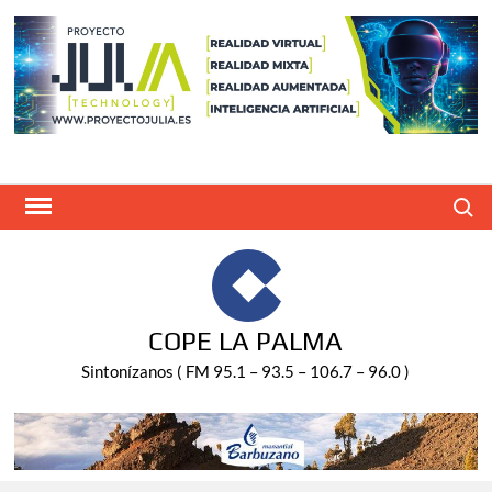
Saltar
al
contenido
Buscar
COPE LA PALMA
Sintonízanos ( FM 95.1 – 93.5 – 106.7 – 96.0 )