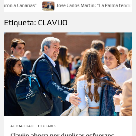
rón a Canarias”
José Carlos Martín: “La Palma tendrá ant
Etiqueta:
CLAVIJO
ACTUALIDAD
TITULARES
Clavijo aboga por duplicar esfuerzos