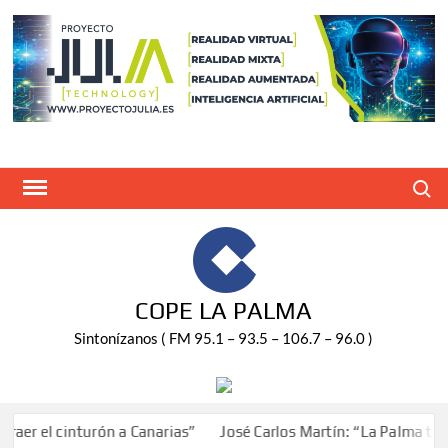
Saltar
al
contenido
Buscar
COPE LA PALMA
Sintonízanos ( FM 95.1 – 93.5 – 106.7 – 96.0 )
aer el cinturón a Canarias”
José Carlos Martín: “La Palma tend