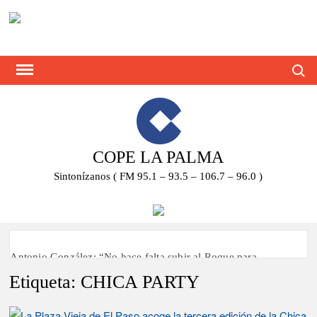
Saltar
al
contenido
Busca
COPE LA PALMA
Sintonízanos ( FM 95.1 – 93.5 – 106.7 – 96.0 )
Antonio González: “No hace falta subir al Roque para
disfrutar del eclipse y las perseidas”
Etiqueta:
CHICA PARTY
‘El Espejo’ cierra temporada tras más de 20 años dando voz a
la actualidad de la Diócesis