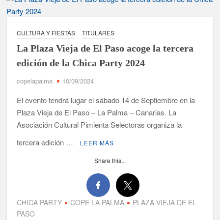
Tato Primera: “Quiero luchar por el título de campeón de
España y traer el cinturón a Canarias”
CULTURA Y FIESTAS
TITULARES
La Plaza Vieja de El Paso acoge la tercera
José Carlos Martín: “La Palma tendrá antes de 2030 un torneo
de ajedrez con 200 jugadores”
edición de la Chica Party 2024
copelapalma
10/09/2024
Víctor González destaca el papel del deporte como
dinamizador de Los Llanos de Aridane
El evento tendrá lugar el sábado 14 de Septiembre en la
Plaza Vieja de El Paso – La Palma – Canarias. La
David Ruiz rechaza las críticas de Nueva Canarias y defiende
Asociación Cultural Pimienta Selectoras organiza la
que Tazacorte “avanza y cumple objetivos”
tercera edición …
LEER MÁS
La Palma impulsa la inserción laboral de mujeres víctimas de
violencia de género con el apoyo empresarial
Share this...
El Día de la Cometa reúne a cientos de familias en Santa Cruz
de La Palma y refuerza el comercio local en su sexta edición
CHICA PARTY
COPE LA PALMA
PLAZA VIEJA DE EL
PASO
Borja Perdomo acusa al Gobierno del Cabildo de falta de