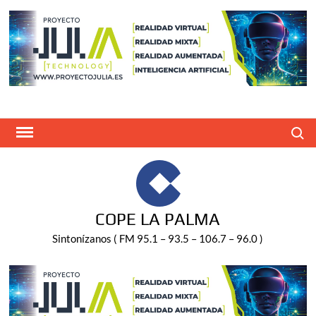
Saltar
al
contenido
Buscar
COPE LA PALMA
Sintonízanos ( FM 95.1 – 93.5 – 106.7 – 96.0 )