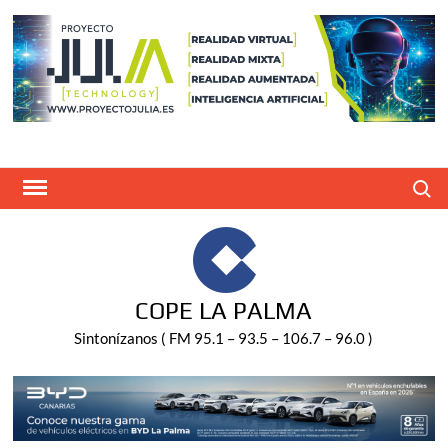
Saltar
al
contenido
Buscar
COPE LA PALMA
Sintonízanos ( FM 95.1 – 93.5 – 106.7 – 96.0 )