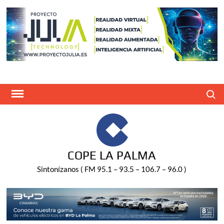
Saltar
al
contenido
Buscar
COPE LA PALMA
Sintonízanos ( FM 95.1 – 93.5 – 106.7 – 96.0 )