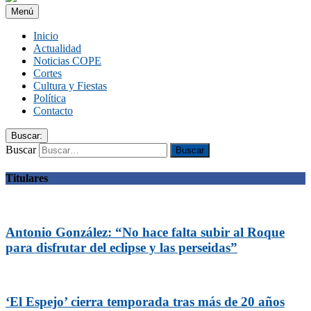
Menú
Inicio
Actualidad
Noticias COPE
Cortes
Cultura y Fiestas
Política
Contacto
Buscar:
Buscar
Titulares
Antonio González: “No hace falta subir al Roque
para disfrutar del eclipse y las perseidas”
‘El Espejo’ cierra temporada tras más de 20 años