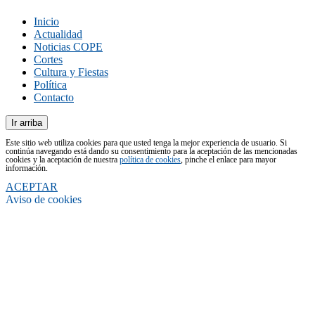
Inicio
Actualidad
Noticias COPE
Cortes
Cultura y Fiestas
Política
Contacto
Ir arriba
Este sitio web utiliza cookies para que usted tenga la mejor experiencia de usuario. Si
continúa navegando está dando su consentimiento para la aceptación de las mencionadas
cookies y la aceptación de nuestra
política de cookies
, pinche el enlace para mayor
información.
ACEPTAR
Aviso de cookies