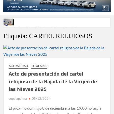
Antonio González: “No hace falta subir al Roque para
disfrutar del eclipse y las perseidas”
Etiqueta:
CARTEL RELIJIOSOS
‘El Espejo’ cierra temporada tras más de 20 años dando voz a
la actualidad de la Diócesis
Tato Primera: “Quiero luchar por el título de campeón de
ACTUALIDAD
TITULARES
España y traer el cinturón a Canarias”
Acto de presentación del cartel
religioso de la Bajada de la Virgen de
José Carlos Martín: “La Palma tendrá antes de 2030 un torneo
de ajedrez con 200 jugadores”
las Nieves 2025
Víctor González destaca el papel del deporte como
copelapalma
05/12/2024
dinamizador de Los Llanos de Aridane
El próximo domingo 8 de diciembre, a las 19:00 horas, la