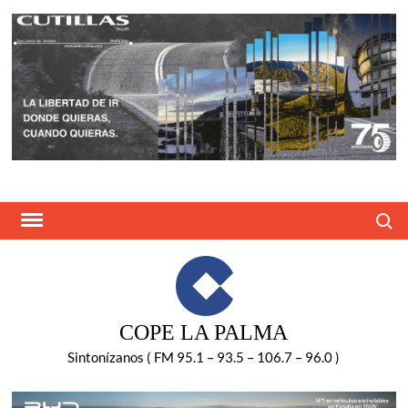
Saltar
al
contenido
Buscar
COPE LA PALMA
Sintonízanos ( FM 95.1 – 93.5 – 106.7 – 96.0 )