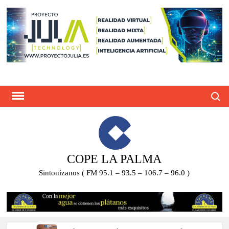
Saltar
al
contenido
Busca
COPE LA PALMA
Sintonízanos ( FM 95.1 – 93.5 – 106.7 – 96.0 )