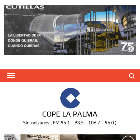
Saltar
al
contenido
Buscar
COPE LA PALMA
Sintonízanos ( FM 95.1 – 93.5 – 106.7 – 96.0 )