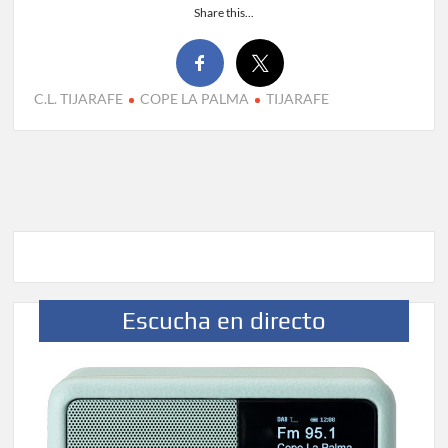
Share this...
C.L. TIJARAFE
COPE LA PALMA
TIJARAFE
Escucha en directo