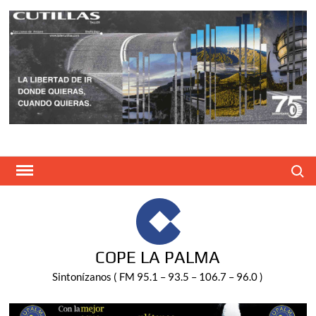
Saltar
al
contenido
Buscar
COPE LA PALMA
Sintonízanos ( FM 95.1 – 93.5 – 106.7 – 96.0 )