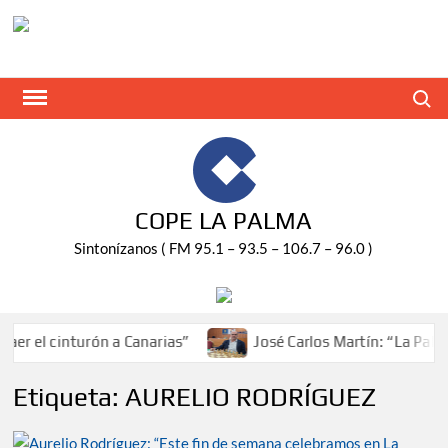
Saltar
al
contenido
Buscar
COPE LA PALMA
Sintonízanos ( FM 95.1 – 93.5 – 106.7 – 96.0 )
er el cinturón a Canarias”
José Carlos Martín: “La Palma
Etiqueta:
AURELIO RODRÍGUEZ