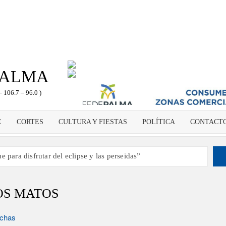
PALMA
– 106.7 – 96.0 )
E
CORTES
CULTURA Y FIESTAS
POLÍTICA
CONTACT
 para disfrutar del eclipse y las perseidas”
s dando voz a la actualidad de la Diócesis
ampeón de España y traer el cinturón a Canarias”
OS MATOS
 2030 un torneo de ajedrez con 200 jugadores”
como dinamizador de Los Llanos de Aridane