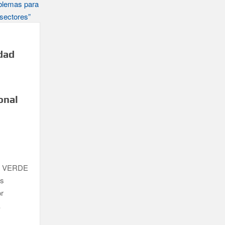
rias y defiende que Tazacorte “avanza y cumple objetivos”
es víctimas de violencia de género con el apoyo empresarial
 en Santa Cruz de La Palma y refuerza el comercio local en su
idad
alta de planificación y exige respuestas sobre las pérdidas
onal
de las islas no capitalinas derivados a hospitales de Tenerife
UZ VERDE
as
or
…