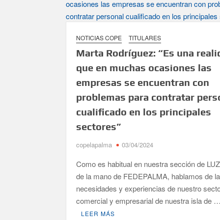
David Ruiz rechaza las críticas de Nueva Cana
La Palma impulsa la inserción laboral de mujer
NOTICIAS COPE
TITULARES
El Día de la Cometa reúne a cientos de familias
sexta edición
Marta Rodríguez: “Es una real
que en muchas ocasiones las
Borja Perdomo acusa al Gobierno del Cabildo de f
de agua
empresas se encuentran con
problemas para contratar pers
Jacob Qadri reclama prioridad para los pacientes 
cualificado en los principales
sectores”
copelapalma
03/04/2024
Como es habitual en nuestra sección de L
de la mano de FEDEPALMA, hablamos de l
necesidades y experiencias de nuestro sect
comercial y empresarial de nuestra isla de 
LEER MÁS