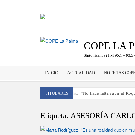
Saltar
al
contenido
COPE LA 
Sintonízanos ( FM 95.1 – 93.5 
INICIO
ACTUALIDAD
NOTICIAS COP
Antonio González: “No hace falta subir al Roque
TITULARES
‘El Espejo’ cierra temporada tras más de 20 año
Tato Primera: “Quiero luchar por el título de c
Etiqueta:
ASESORÍA CARL
José Carlos Martín: “La Palma tendrá antes de
Víctor González destaca el papel del deporte 