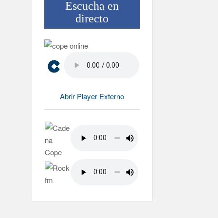
Escucha en
directo
Abrir Player Externo