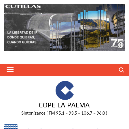
Saltar
al
contenido
Buscar
COPE LA PALMA
Sintonízanos ( FM 95.1 – 93.5 – 106.7 – 96.0 )