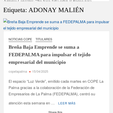
Antonio González: “No hace falta subir al Roque para
disfrutar del eclipse y las perseidas”
Etiqueta:
ADONAY MALIÉN
‘El Espejo’ cierra temporada tras más de 20 años dando voz a
la actualidad de la Diócesis
Tato Primera: “Quiero luchar por el título de campeón de
España y traer el cinturón a Canarias”
NOTICIAS COPE
TITULARES
Breña Baja Emprende se suma a
José Carlos Martín: “La Palma tendrá antes de 2030 un torneo
FEDEPALMA para impulsar el tejido
de ajedrez con 200 jugadores”
empresarial del municipio
Víctor González destaca el papel del deporte como
copelapalma
15/04/2025
dinamizador de Los Llanos de Aridane
El espacio “Luz Verde”, emitido cada martes en COPE La
David Ruiz rechaza las críticas de Nueva Canarias y defiende
Palma gracias a la colaboración de la Federación de
que Tazacorte “avanza y cumple objetivos”
Empresarios de La Palma (FEDEPALMA), centró su
La Palma impulsa la inserción laboral de mujeres víctimas de
atención esta semana en …
LEER MÁS
violencia de género con el apoyo empresarial
Share this...