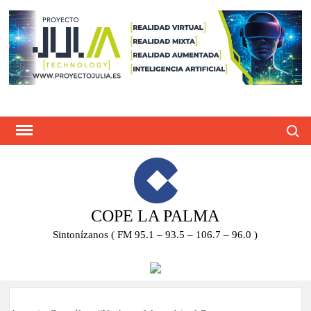
Saltar
al
contenido
Busca
COPE LA PALMA
Sintonízanos ( FM 95.1 – 93.5 – 106.7 – 96.0 )