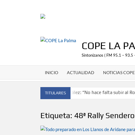
Saltar
al
contenido
COPE LA P
Sintonízanos ( FM 95.1 – 93.5 
INICIO
ACTUALIDAD
NOTICIAS COPE
Antonio González: “No hace falta subir al Roq
TITULARES
‘El Espejo’ cierra temporada tras más de 20 
Tato Primera: “Quiero luchar por el título d
Etiqueta:
48ª Rally Sender
José Carlos Martín: “La Palma tendrá antes 
Víctor González destaca el papel del 