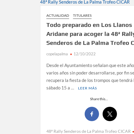
David Ruiz rechaza las críticas de Nueva Can
objetivos”
ACTUALIDAD
TITULARES
Todo preparado en Los Llanos
La Palma impulsa la inserción laboral de muje
Aridane para acoger la 48ª Rall
empresarial
Senderos de La Palma Trofeo 
El Día de la Cometa reúne a cientos de famili
en su sexta edición
copelapalma
12/10/2022
Desde el Ayuntamiento señalan que este año,
Borja Perdomo acusa al Gobierno del Cabildo d
pérdidas de agua
varios años sin poder desarrollarse, por fin s
recupera la fiesta de los trompos que tendrá 
Jacob Qadri reclama prioridad para los pacient
sábado 15 a …
LEER MÁS
Tenerife
Share this...
48ª Rally Senderos de La Palma Trofeo CICAR