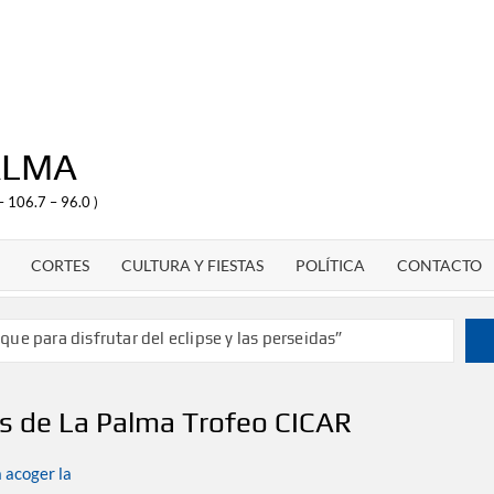
ALMA
– 106.7 – 96.0 )
CORTES
CULTURA Y FIESTAS
POLÍTICA
CONTACTO
ue para disfrutar del eclipse y las perseidas”
años dando voz a la actualidad de la Diócesis
e campeón de España y traer el cinturón a Canarias”
os de La Palma Trofeo CICAR
de 2030 un torneo de ajedrez con 200 jugadores”
deporte como dinamizador de Los Llanos de Aridane