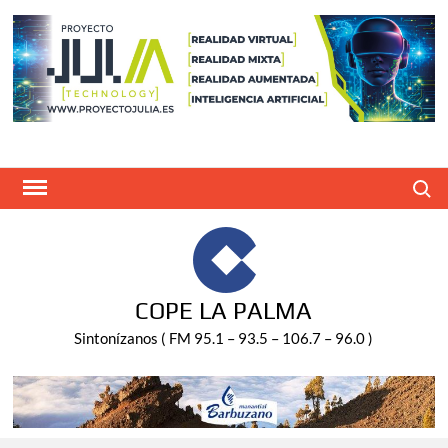
Saltar
al
contenido
Buscar
COPE LA PALMA
Sintonízanos ( FM 95.1 – 93.5 – 106.7 – 96.0 )