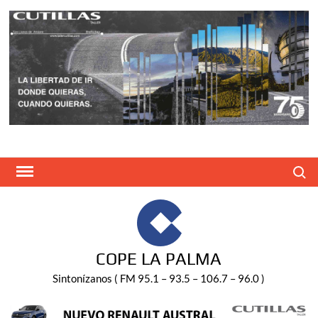
Saltar
al
contenido
Buscar
COPE LA PALMA
Sintonízanos ( FM 95.1 – 93.5 – 106.7 – 96.0 )