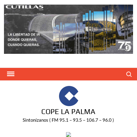
Saltar
al
contenido
Buscar
COPE LA PALMA
Sintonízanos ( FM 95.1 – 93.5 – 106.7 – 96.0 )