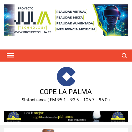
Saltar
al
contenido
Buscar
COPE LA PALMA
Sintonízanos ( FM 95.1 – 93.5 – 106.7 – 96.0 )