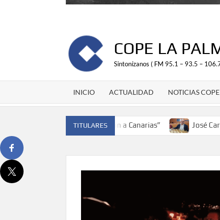
COPE LA PAL
Sintonízanos ( FM 95.1 – 93.5 – 106.7
INICIO
ACTUALIDAD
NOTICIAS COPE
spaña y traer el cinturón a Canarias”
José Carlos Martín
TITULARES