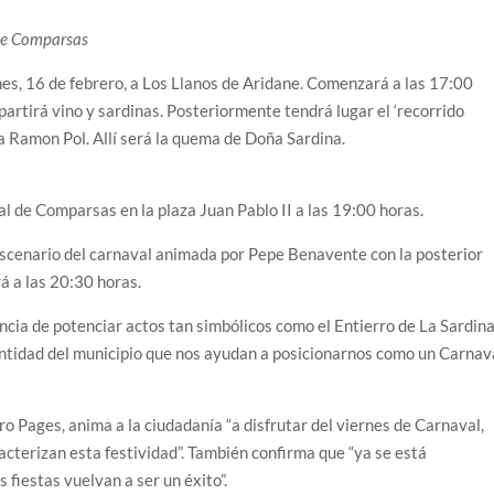
 de Comparsas
nes, 16 de febrero, a Los Llanos de Aridane. Comenzará a las 17:00
artirá vino y sardinas. Posteriormente tendrá lugar el ‘recorrido
la Ramon Pol. Allí será la quema de Doña Sardina.
al de Comparsas en la plaza Juan Pablo II a las 19:00 horas.
escenario del carnaval animada por Pepe Benavente con la posterior
á a las 20:30 horas.
ncia de potenciar actos tan simbólicos como el Entierro de La Sardina
entidad del municipio que nos ayudan a posicionarnos como un Carnav
aro Pages, anima a la ciudadanía “a disfrutar del viernes de Carnaval,
acterizan esta festividad”. También confirma que “ya se está
 fiestas vuelvan a ser un éxito”.