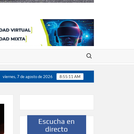
Buscar:
ugadores”
Víctor González destaca el papel del deporte 
viernes, 7 de agosto de 2026
8:55:12 AM
Escucha en
directo