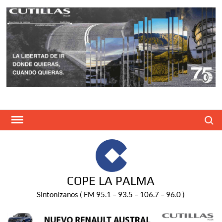
Saltar
al
contenido
Buscar
COPE LA PALMA
Sintonízanos ( FM 95.1 – 93.5 – 106.7 – 96.0 )