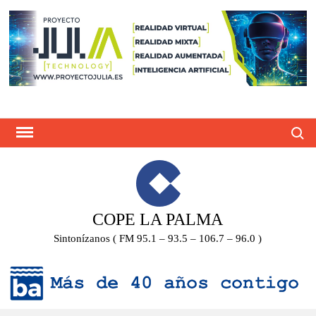
Saltar
al
contenido
Busca
COPE LA PALMA
Sintonízanos ( FM 95.1 – 93.5 – 106.7 – 96.0 )