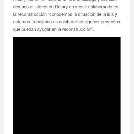
destaco el interés de Rotary en seguir colaborando en
la reconstrucción “conocemos la situación de la isla y
El Día de la Cometa reúne a cientos de familias en Santa Cruz
de La Palma y refuerza el comercio local en su sexta edición
estamos trabajando en colaborar en algunos proyectos
que puedan ayudar en la reconstrucción”.
Borja Perdomo acusa al Gobierno del Cabildo de falta de
planificación y exige respuestas sobre las pérdidas de agua
Jacob Qadri reclama prioridad para los pacientes de las islas
no capitalinas derivados a hospitales de Tenerife