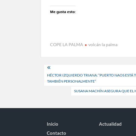
Me gusta esto:
COPE LA PALMA
volcán la palma
Navegación
HÉCTOR IZQUIERDO TRIANA: “PUERTO NAOS ESTÁ 
de
TAMBIÉN PERSONALMENTE”
entradas
SUSANA MACHÍN ASEGURA QUE EL H
Inicio
Actualidad
Contacto