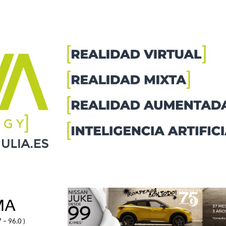
MA
 – 96.0 )