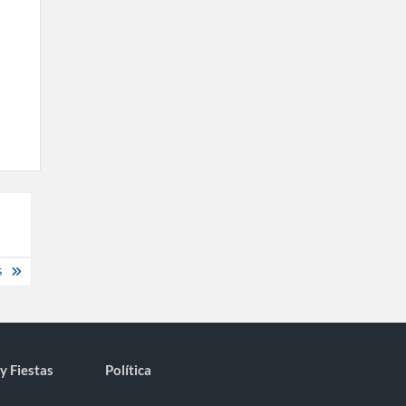
S
y Fiestas
Política