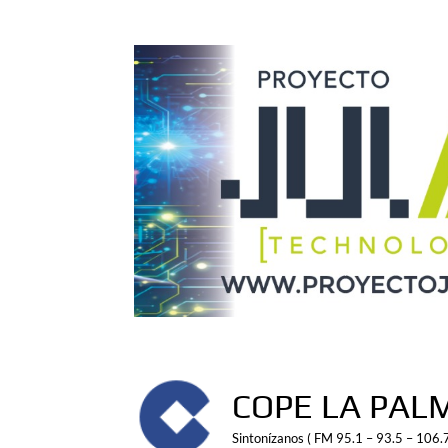
Saltar
al
contenido
COPE LA PAL
Sintonízanos ( FM 95.1 – 93.5 – 106.7