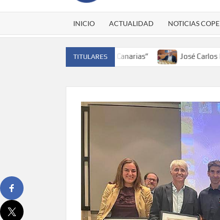
INICIO
ACTUALIDAD
NOTICIAS COPE
a y traer el cinturón a Canarias”
José Carlos Martín: “L
TITULARES