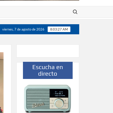
Buscar:
ores”
Víctor González destaca el papel del deporte como
viernes, 7 de agosto de 2026
8:03:28 AM
Escucha en
directo