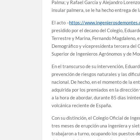
Palma; y Rafael García y Alejandro Lorenzo
insular palmera, se le ha hecho entrega de l
El acto –
https://www.ingenierosdemontes.o
presidido por el decano del Colegio, Eduar
Terrestre y Marina, Fernando Magdaleno, en
Demográfico y vicepresidenta tercera del G
Superior de Ingenieros Agrónomos y de Mon
En el transcurso de su intervención, Eduardo
prevención de riesgos naturales y las dificu
nacional. De hecho, en el momento de la en
adquirida por los premiados en la dirección 
a la hora de abordar, durante 85 días ininte
volcánica reciente de España.
Con su distinción, el Colegio Oficial de In
tres meses de erupción una ingeniera y sie
trabajaron a turno, ocupando los puestos d