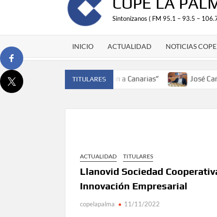
COPE LA PAL
Sintonízanos ( FM 95.1 – 93.5 – 106.7
INICIO
ACTUALIDAD
NOTICIAS COPE
n de España y traer el cinturón a Canarias”
José Carlos M
TITULARES
ACTUALIDAD
TITULARES
Llanovid Sociedad Cooperativ
Innovación Empresarial
copelapalma
11/11/2022