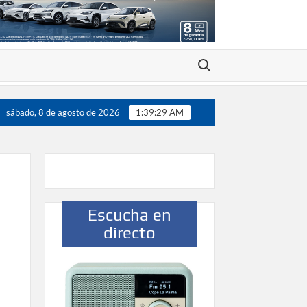
Buscar:
200 jugadores”
Víctor González destaca el papel del de
sábado, 8 de agosto de 2026
1:39:30 AM
Escucha en
directo