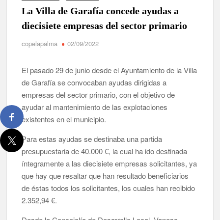
España y traer el cinturón a Canarias”
La Villa de Garafía concede ayudas a
diecisiete empresas del sector primario
José Carlos Martín: “La Palma tendrá antes de 2030 un torneo
de ajedrez con 200 jugadores”
copelapalma
02/09/2022
Víctor González destaca el papel del deporte como
El pasado 29 de junio desde el Ayuntamiento de la Villa
dinamizador de Los Llanos de Aridane
de Garafía se convocaban ayudas dirigidas a
empresas del sector primario, con el objetivo de
David Ruiz rechaza las críticas de Nueva Canarias y defiende
que Tazacorte “avanza y cumple objetivos”
ayudar al mantenimiento de las explotaciones
existentes en el municipio.
La Palma impulsa la inserción laboral de mujeres víctimas de
violencia de género con el apoyo empresarial
Para estas ayudas se destinaba una partida
presupuestaria de 40.000 €, la cual ha ido destinada
El Día de la Cometa reúne a cientos de familias en Santa Cruz
íntegramente a las diecisiete empresas solicitantes, ya
de La Palma y refuerza el comercio local en su sexta edición
que hay que resaltar que han resultado beneficiarios
de éstas todos los solicitantes, los cuales han recibido
Borja Perdomo acusa al Gobierno del Cabildo de falta de
planificación y exige respuestas sobre las pérdidas de agua
2.352,94 €.
Desde la Concejalía de Desarrollo Local, Vanesa
Jacob Qadri reclama prioridad para los pacientes de las islas