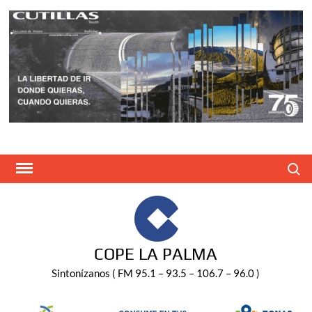
Saltar
al
contenido
Buscar
COPE LA PALMA
Sintonízanos ( FM 95.1 – 93.5 – 106.7 – 96.0 )