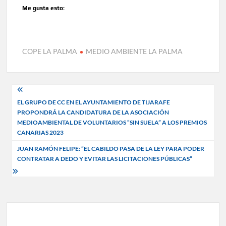
Me gusta esto:
COPE LA PALMA
MEDIO AMBIENTE LA PALMA
Navegación
EL GRUPO DE CC EN EL AYUNTAMIENTO DE TIJARAFE
de
PROPONDRÁ LA CANDIDATURA DE LA ASOCIACIÓN
entradas
MEDIOAMBIENTAL DE VOLUNTARIOS “SIN SUELA” A LOS PREMIOS
CANARIAS 2023
JUAN RAMÓN FELIPE: “EL CABILDO PASA DE LA LEY PARA PODER
CONTRATAR A DEDO Y EVITAR LAS LICITACIONES PÚBLICAS”