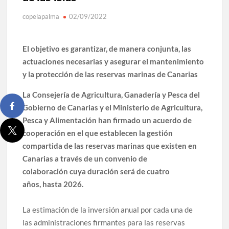
copelapalma
02/09/2022
Víctor González destaca el papel del deporte como
dinamizador de Los Llanos de Aridane
El objetivo es garantizar, de manera conjunta, las
David Ruiz rechaza las críticas de Nueva Canarias y
actuaciones necesarias y asegurar el mantenimiento
defiende que Tazacorte “avanza y cumple objetivos”
y la protección de las reservas marinas de Canarias
La Palma impulsa la inserción laboral de mujeres víctimas
La Consejería de Agricultura, Ganadería y Pesca del
de violencia de género con el apoyo empresarial
Gobierno de Canarias y el Ministerio de Agricultura,
Pesca y Alimentación han firmado un acuerdo de
El Día de la Cometa reúne a cientos de familias en Santa
cooperación en el que establecen la gestión
Cruz de La Palma y refuerza el comercio local en su sexta
edición
compartida de las reservas marinas que existen en
Canarias a través de un convenio de
Borja Perdomo acusa al Gobierno del Cabildo de falta de
colaboración
cuya duración será de cuatro
planificación y exige respuestas sobre las pérdidas de
años,
hasta 2026.
agua
La estimación de la inversión anual por cada una de
Jacob Qadri reclama prioridad para los pacientes de las
las administraciones firmantes para las reservas
islas no capitalinas derivados a hospitales de Tenerife