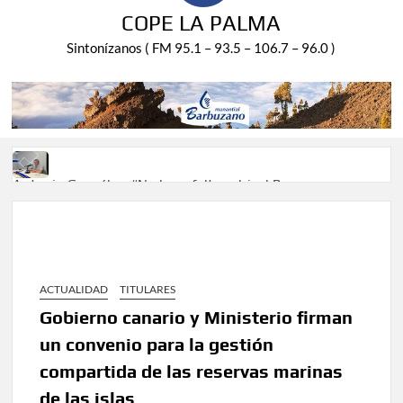
COPE LA PALMA
Sintonízanos ( FM 95.1 – 93.5 – 106.7 – 96.0 )
Antonio González: “No hace falta subir al Roque para
disfrutar del eclipse y las perseidas”
‘El Espejo’ cierra temporada tras más de 20 años dando
voz a la actualidad de la Diócesis
ACTUALIDAD
TITULARES
Tato Primera: “Quiero luchar por el título de campeón de
Gobierno canario y Ministerio firman
España y traer el cinturón a Canarias”
un convenio para la gestión
compartida de las reservas marinas
José Carlos Martín: “La Palma tendrá antes de 2030 un
torneo de ajedrez con 200 jugadores”
de las islas